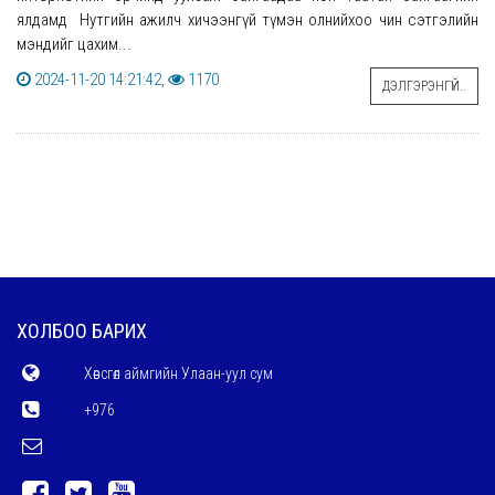
ялдамд Нутгийн ажилч хичээнгүй түмэн олнийхоо чин сэтгэлийн
мэндийг цахим...
2024-11-20 14:21:42,
1170
ДЭЛГЭРЭНГҮЙ..
ХОЛБОО БАРИХ
Хөвсгөл аймгийн Улаан-уул сум
+976