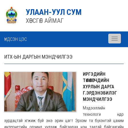
УЛААН-УУЛ СУМ
ХӨВСГӨЛ АЙМАГ
ҮНДСЭН ЦЭС
Toggle
navigati
ИТХ-ЫН ДАРГЫН МЭНДЧИЛГЭЭ
ИРГЭДИЙН
ТӨЛӨӨЛӨГЧДИЙН
ХУРЛЫН ДАРГА
Г.ЭРДЭНЭБИЛЭГ
МЭНДЧИЛГЭЭ
Мэдээллийн
технологи өндөр
хурдацтай хөгжиж буй энэ эрин цагт Эрхэм та бүхэнтэй цахим
интернетийн орчинд уулзаж байгаадаа нэн таатай байгаагийн