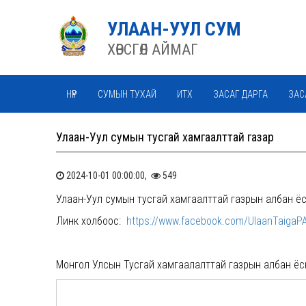
УЛААН-УУЛ СУМ
ХӨВСГӨЛ АЙМАГ
НҮҮР
СУМЫН ТУХАЙ
ИТХ
ЗАСАГ ДАРГА
ЗАС
Улаан-Уул сумын тусгай хамгаалттай газар
2024-10-01 00:00:00,
549
Улаан-Уул сумын тусгай хамгаалттай газрын албан ёсн
Линк холбоос:
https://www.facebook.com/UlaanTaiga
Монгол Улсын Тусгай хамгаалалттай газрын албан ёс