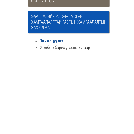
СОЁЛЫН ТӨВ
ХӨВСГӨЛИЙН УЛСЫН ТУСГАЙ
ХАМГААЛАЛТТАЙ ГАЗРЫН ХАМГААЛАЛТЫН
ЗАХИРГАА
Танилцуулга
Холбоо барих утасны дугаар