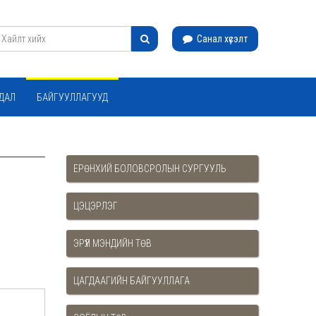
Санал хүсэлт
ЙДАЛ
БАЙГУУЛЛАГУУД
ЕРӨНХИЙ БОЛОВСРОЛЫН СУРГУУЛЬ
ЦЭЦЭРЛЭГ
ЭРҮҮЛ МЭНДИЙН ТӨВ
ЦАГДААГИЙН БАЙГУУЛЛАГА