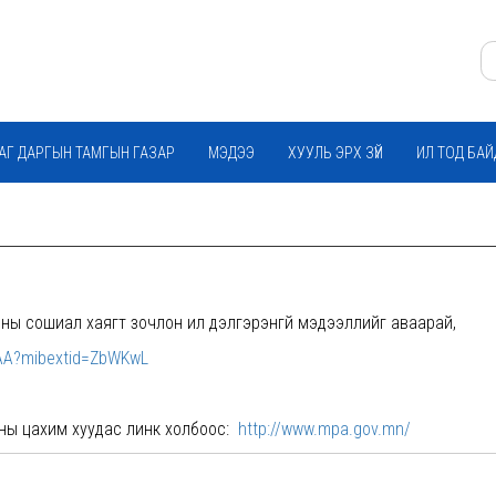
АГ ДАРГЫН ТАМГЫН ГАЗАР
МЭДЭЭ
ХУУЛЬ ЭРХ ЗҮЙ
ИЛ ТОД БА
ы сошиал хаягт зочлон илүү дэлгэрэнгүй мэдээллийг аваарай,
PAA?mibextid=ZbWKwL
ны цахим хуудас линк холбоос:
http://www.mpa.gov.mn/