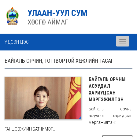
УЛААН-УУЛ СУМ
ХӨВСГӨЛ АЙМАГ
ҮНДСЭН ЦЭС
Toggle
navigati
БАЙГАЛЬ ОРЧИН, ТОГТВОРТОЙ ХӨГЖЛИЙН ТАСАГ
БАЙГАЛЬ ОРЧНЫ
АСУУДАЛ
ХАРИУЦСАН
МЭРГЭЖИЛТЭН
Байгаль орчны
асуудал хариуцсан
мэргэжилтэн:
ГАНЦООЖИЙН БАТЧИМЭГ...