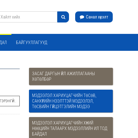
Санал хүсэлт
ЙДАЛ
БАЙГУУЛЛАГУУД
ЗАСАГ ДАРГЫН ҮЙЛ АЖИЛЛАГААНЫ
ХӨТӨЛБӨР
МЭДЭЭЛЭЛ ХАРИУЦАГЧИЙН ТӨСӨВ,
САНХҮҮГИЙН НЭЭЛТТЭЙ МЭДЭЭЛЭЛ,
ЭРЭНГҮЙ..
ТӨСВИЙН ГҮЙЦЭТГЭЛИЙН МЭДЭЭ
МЭДЭЭЛЭЛ ХАРИУЦАГЧИЙН ХҮНИЙ
НӨӨЦИЙН ТАЛААРХ МЭДЭЭЛЛИЙН ИЛ ТОД
БАЙДАЛ