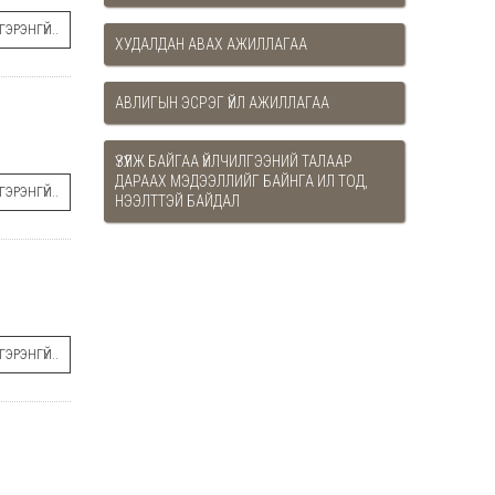
ЭРЭНГҮЙ..
ХУДАЛДАН АВАХ АЖИЛЛАГАА
АВЛИГЫН ЭСРЭГ ҮЙЛ АЖИЛЛАГАА
ҮЗҮҮЛЖ БАЙГАА ҮЙЛЧИЛГЭЭНИЙ ТАЛААР
ДАРААХ МЭДЭЭЛЛИЙГ БАЙНГА ИЛ ТОД,
ЭРЭНГҮЙ..
НЭЭЛТТЭЙ БАЙДАЛ
ЭРЭНГҮЙ..