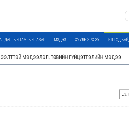
АГ ДАРГЫН ТАМГЫН ГАЗАР
МЭДЭЭ
ХУУЛЬ ЭРХ ЗҮЙ
ИЛ ТОД БА
 НЭЭЛТТЭЙ МЭДЭЭЛЭЛ, ТӨСВИЙН ГҮЙЦЭТГЭЛИЙН МЭДЭЭ
ДЭЛГ