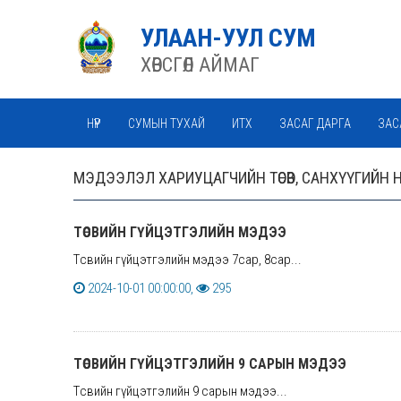
УЛААН-УУЛ СУМ
ХӨВСГӨЛ АЙМАГ
НҮҮР
СУМЫН ТУХАЙ
ИТХ
ЗАСАГ ДАРГА
ЗАС
МЭДЭЭЛЭЛ ХАРИУЦАГЧИЙН ТӨСӨВ, САНХҮҮГИЙН
ТӨСВИЙН ГҮЙЦЭТГЭЛИЙН МЭДЭЭ
Төсвийн гүйцэтгэлийн мэдээ 7сар, 8сар...
2024-10-01 00:00:00,
295
ТӨСВИЙН ГҮЙЦЭТГЭЛИЙН 9 САРЫН МЭДЭЭ
Төсвийн гүйцэтгэлийн 9 сарын мэдээ...