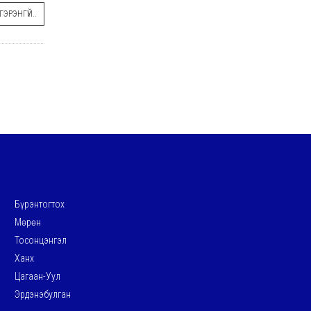
ЭРЭНГҮЙ..
Бүрэнтогтох
Мөрөн
Тосонцэнгэл
Ханх
Цагаан-Уул
Эрдэнэбулган