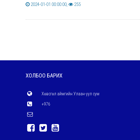
2024-01-01 00:00:00,
255
ХОЛБОО БАРИХ
Хөвсгөл аймгийн Улаан-уул сум
+976