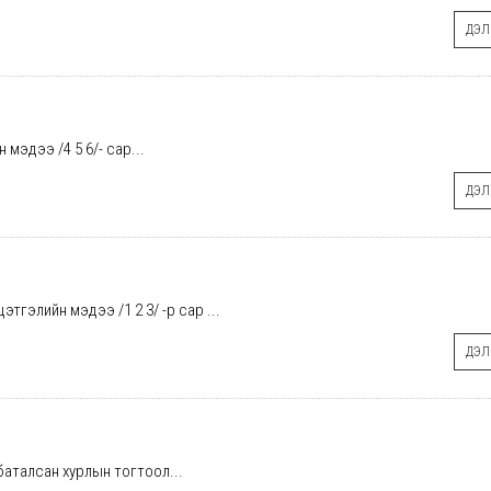
ДЭЛГ
мэдээ /4 5 6/- сар...
ДЭЛГ
тгэлийн мэдээ /1 2 3/ -р сар ...
ДЭЛГ
 баталсан хурлын тогтоол...