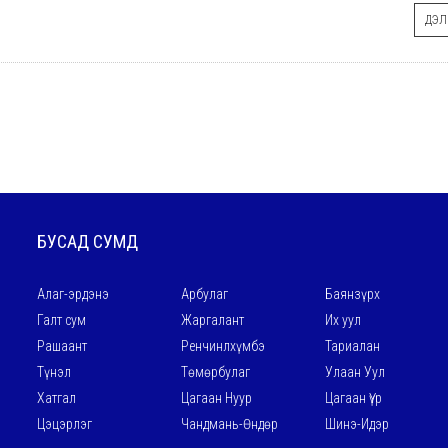
ДЭЛГ
БУСАД СУМД
Алаг-эрдэнэ
Арбулаг
Баянзүрх
Галт сум
Жаргалант
Их уул
Рашаант
Ренчинлхүмбэ
Тариалан
Түнэл
Төмөрбулаг
Улаан Уул
Хатгал
Цагаан Нуур
Цагаан Үүр
Цэцэрлэг
Чандмань-Өндөр
Шинэ-Идэр