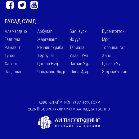
БУСАД СУМД
Алаг-эрдэнэ
Арбулаг
Баянзүрх
Бүрэнтогтох
Галт сум
Жаргалант
Их уул
Мөрөн
Рашаант
Ренчинлхүмбэ
Тариалан
Тосонцэнгэл
Түнэл
Төмөрбулаг
Улаан Уул
Ханх
Хатгал
Цагаан Нуур
Цагаан Үүр
Цагаан-Уул
Цэцэрлэг
Чандмань-Өндөр
Шинэ-Идэр
Эрдэнэбулган
ХӨВСГӨЛ АЙМГИЙН УЛААН-УУЛ СУМ
2026 © БҮХ ЭРХ ХУУЛИАР ХАМГААЛАГДСАН БОЛНО.