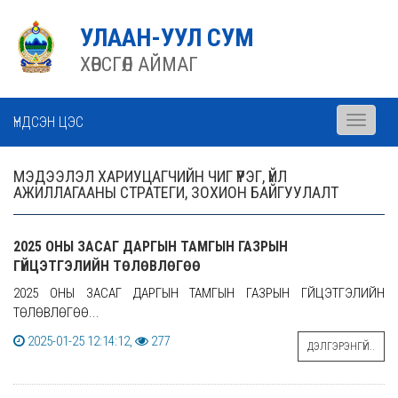
УЛААН-УУЛ СУМ
ХӨВСГӨЛ АЙМАГ
ҮНДСЭН ЦЭС
Toggle
navigati
МЭДЭЭЛЭЛ ХАРИУЦАГЧИЙН ЧИГ ҮҮРЭГ, ҮЙЛ
АЖИЛЛАГААНЫ СТРАТЕГИ, ЗОХИОН БАЙГУУЛАЛТ
2025 ОНЫ ЗАСАГ ДАРГЫН ТАМГЫН ГАЗРЫН
ГҮЙЦЭТГЭЛИЙН ТӨЛӨВЛӨГӨӨ
2025 ОНЫ ЗАСАГ ДАРГЫН ТАМГЫН ГАЗРЫН ГҮЙЦЭТГЭЛИЙН
ТӨЛӨВЛӨГӨӨ...
2025-01-25 12:14:12,
277
ДЭЛГЭРЭНГҮЙ..