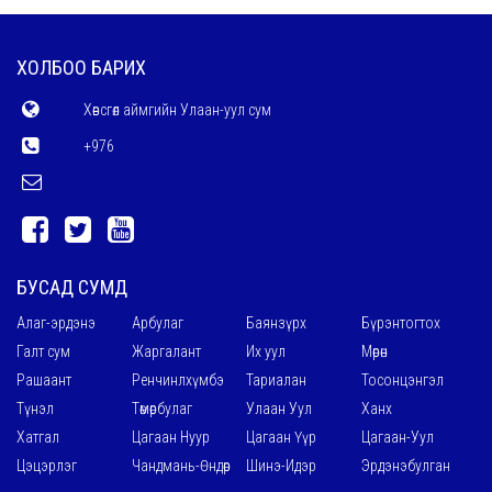
ХОЛБОО БАРИХ
Хөвсгөл аймгийн Улаан-уул сум
+976
БУСАД СУМД
Алаг-эрдэнэ
Арбулаг
Баянзүрх
Бүрэнтогтох
Галт сум
Жаргалант
Их уул
Мөрөн
Рашаант
Ренчинлхүмбэ
Тариалан
Тосонцэнгэл
Түнэл
Төмөрбулаг
Улаан Уул
Ханх
Хатгал
Цагаан Нуур
Цагаан Үүр
Цагаан-Уул
Цэцэрлэг
Чандмань-Өндөр
Шинэ-Идэр
Эрдэнэбулган