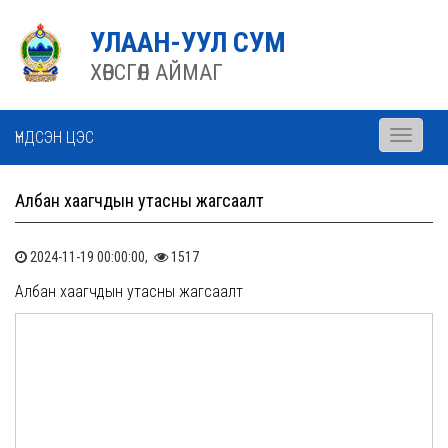
УЛААН-УУЛ СУМ
ХӨВСГӨЛ АЙМАГ
ҮНДСЭН ЦЭС
Toggle
navigati
Албан хаагчдын утасны жагсаалт
2024-11-19 00:00:00,
1517
Албан хаагчдын утасны жагсаалт