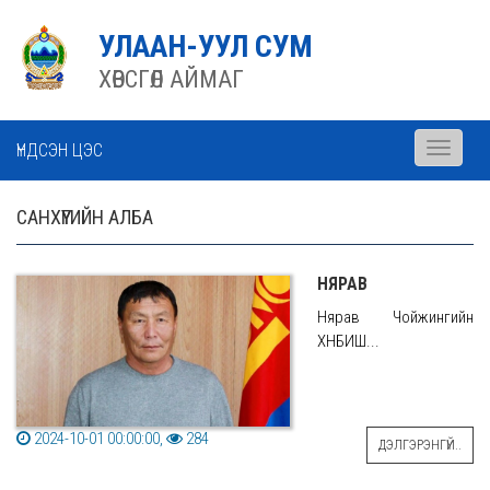
УЛААН-УУЛ СУМ
ХӨВСГӨЛ АЙМАГ
ҮНДСЭН ЦЭС
Toggle
navigati
САНХҮҮГИЙН АЛБА
НЯРАВ
Нярав Чойжингийн
ХҮНБИШ...
2024-10-01 00:00:00,
284
ДЭЛГЭРЭНГҮЙ..