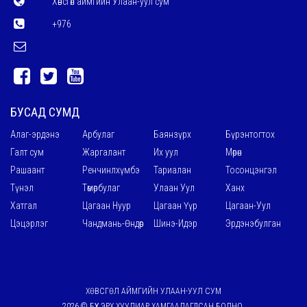
Хөвсгөл аймгийн Улаан-уул сум
+976
БУСАД СУМД
Алаг-эрдэнэ
Арбулаг
Баянзүрх
Бүрэнтогтох
Галт сум
Жаргалант
Их уул
Мөрөн
Рашаант
Ренчинлхүмбэ
Тариалан
Тосонцэнгэл
Түнэл
Төмөрбулаг
Улаан Уул
Ханх
Хатгал
Цагаан Нуур
Цагаан Үүр
Цагаан-Уул
Цэцэрлэг
Чандмань-Өндөр
Шинэ-Идэр
Эрдэнэбулган
ХӨВСГӨЛ АЙМГИЙН УЛААН-УУЛ СУМ
2026 © БҮХ ЭРХ ХУУЛИАР ХАМГААЛАГДСАН БОЛНО.