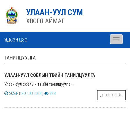
УЛААН-УУЛ СУМ
ХӨВСГӨЛ АЙМАГ
ҮНДСЭН ЦЭС
Toggle
navigati
ТАНИЛЦУУЛГА
УЛААН-УУЛ СОЁЛЫН ТӨВИЙН ТАНИЛЦУУЛГА
Улаан-Уул соёлын төвийн танилцуулга ...
2024-10-01 00:00:00,
288
ДЭЛГЭРЭНГҮЙ..