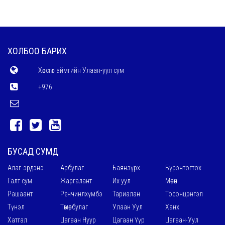
ХОЛБОО БАРИХ
Хөвсгөл аймгийн Улаан-уул сум
+976
БУСАД СУМД
Алаг-эрдэнэ
Арбулаг
Баянзүрх
Бүрэнтогтох
Галт сум
Жаргалант
Их уул
Мөрөн
Рашаант
Ренчинлхүмбэ
Тариалан
Тосонцэнгэл
Түнэл
Төмөрбулаг
Улаан Уул
Ханх
Хатгал
Цагаан Нуур
Цагаан Үүр
Цагаан-Уул