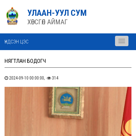
УЛААН-УУЛ СУМ
ХӨВСГӨЛ АЙМАГ
ҮНДСЭН ЦЭС
Toggle
navigati
НЯГТЛАН БОДОГЧ
2024-09-10 00:00:00,
314