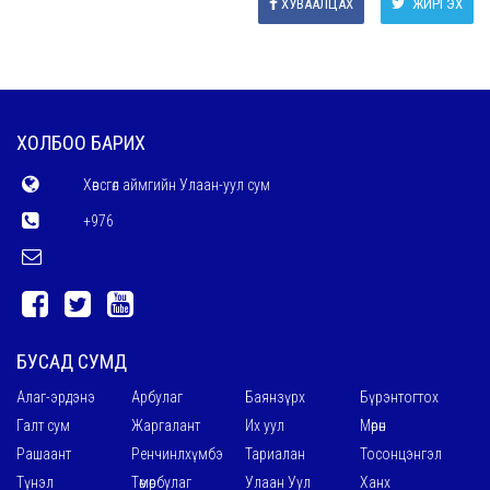
ХУВААЛЦАХ
ЖИРГЭХ
ХОЛБОО БАРИХ
Хөвсгөл аймгийн Улаан-уул сум
+976
БУСАД СУМД
Алаг-эрдэнэ
Арбулаг
Баянзүрх
Бүрэнтогтох
Галт сум
Жаргалант
Их уул
Мөрөн
Рашаант
Ренчинлхүмбэ
Тариалан
Тосонцэнгэл
Түнэл
Төмөрбулаг
Улаан Уул
Ханх