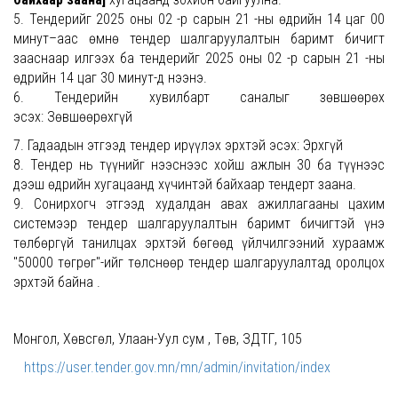
5. Тендерийг 2025 оны 02 -р сарын 21 -ны өдрийн 14 цаг 00
минут–аас өмнө тендер шалгаруулалтын баримт бичигт
зааснаар илгээх ба тендерийг 2025 оны 02 -р сарын 21 -ны
өдрийн 14 цаг 30 минут-д нээнэ.
6. Тендерийн хувилбарт саналыг зөвшөөрөх
эсэх: Зөвшөөрөхгүй
7. Гадаадын этгээд тендер ирүүлэх эрхтэй эсэх: Эрхгүй
8. Тендер нь түүнийг нээснээс хойш ажлын 30 ба түүнээс
дээш өдрийн хугацаанд хүчинтэй байхаар тендерт заана.
9. Сонирхогч этгээд худалдан авах ажиллагааны цахим
системээр тендер шалгаруулалтын баримт бичигтэй үнэ
төлбөргүй танилцах эрхтэй бөгөөд үйлчилгээний хураамж
"50000 төгрөг"-ийг төлснөөр тендер шалгаруулалтад оролцох
эрхтэй байна .
Монгол, Хөвсгөл, Улаан-Уул сум , Төв, ЗДТГ, 105
https://user.tender.gov.mn/mn/admin/invitation/index