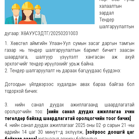
халаалтын
зардал
Тендер
шалгаруулалтын
дугаар: ХӨАУУСЗДТГ/20250201003
1. Хөвсгөл аймгийн Улаан-Уул сумын засаг даргын тамгын
газар нь тендер шалгаруулалтын баримт бичигт заасан
шаардлага, шалгуур үзүүлэлт хангасан аж ахуй
эрхлэгчийг тендер ирүүлэхийг урьж байна.
2. Тендер шалгаруулалт нь дараах багцуудаас бүрдэнэ:
Дотоодын үйлдвэрээс худалдан авах бараа байгаа бол
тодорхой бичих:
3. Үнийн санал дуудах ажиллагаанд шаардлагатай
оролцогчийн тоо:
[үнийн санал дуудах ажиллагаа хүчин
төгөлдөр байхад шаардлагатай оролцогчийн тоог бичих]
4. Үнийн санал дуудах ажиллагааг 2025 оны 02 -р сарын 21 -ны
өдрийн 14 цаг 30 минут–д эхлүүлж,
[хоёроос доошгүй цаг
байхаар заана]
хугацаанд зохион байгуулна.