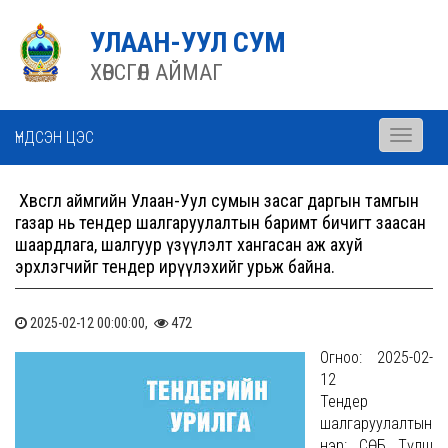
УЛААН-УУЛ СУМ
ХӨВСГӨЛ АЙМАГ
ҮНДСЭН ЦЭС
Toggle
navigati
Хөвсгөл аймгийн Улаан-Уул сумын засаг даргын тамгын
газар нь тендер шалгаруулалтын баримт бичигт заасан
шаардлага, шалгуур үзүүлэлт хангасан аж ахуй
эрхлэгчийг тендер ирүүлэхийг урьж байна.
2025-02-12 00:00:00,
472
Огноо: 2025-02-
12
Тендер
шалгаруулалтын
нэр: СӨБ Түлш