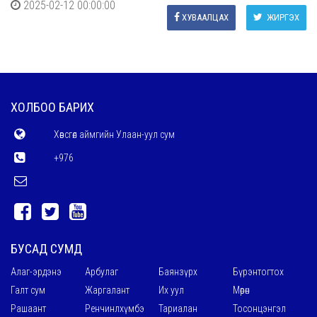
2025-02-12 00:00:00
ХУВААЛЦАХ
ЖИРГЭХ
ХОЛБОО БАРИХ
Хөвсгөл аймгийн Улаан-уул сум
+976
БУСАД СУМД
Алаг-эрдэнэ
Арбулаг
Баянзүрх
Бүрэнтогтох
Галт сум
Жаргалант
Их уул
Мөрөн
Рашаант
Ренчинлхүмбэ
Тариалан
Тосонцэнгэл