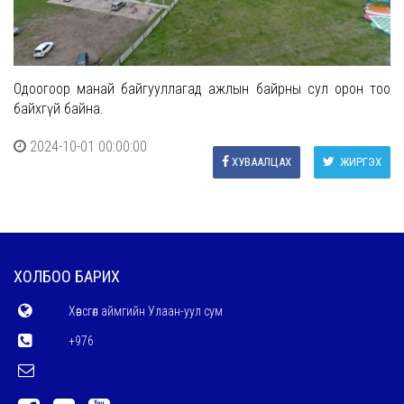
Одоогоор манай байгууллагад ажлын байрны сул орон тоо
байхгүй байна.
2024-10-01 00:00:00
ХУВААЛЦАХ
ЖИРГЭХ
ХОЛБОО БАРИХ
Хөвсгөл аймгийн Улаан-уул сум
+976