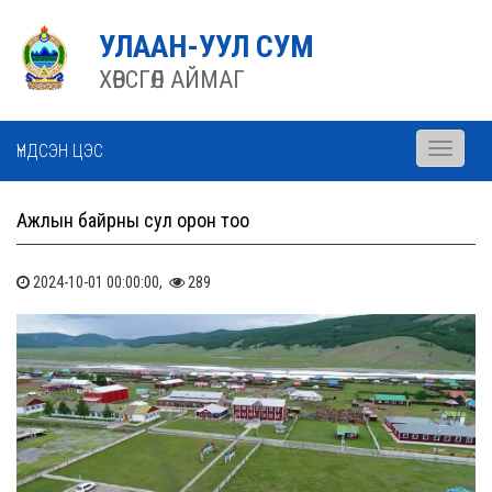
УЛААН-УУЛ СУМ
ХӨВСГӨЛ АЙМАГ
ҮНДСЭН ЦЭС
Toggle
navigati
Ажлын байрны сул орон тоо
2024-10-01 00:00:00,
289