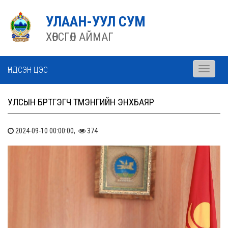
УЛААН-УУЛ СУМ
ХӨВСГӨЛ АЙМАГ
ҮНДСЭН ЦЭС
Toggle
navigati
УЛСЫН БҮРТГЭГЧ ТҮМЭНГИЙН ЭНХБАЯР
2024-09-10 00:00:00,
374