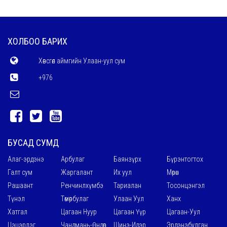
ХОЛБОО БАРИХ
Хөвсгөл аймгийн Улаан-уул сум
+976
БУСАД СУМД
Алаг-эрдэнэ
Арбулаг
Баянзүрх
Бүрэнтогтох
Галт сум
Жаргалант
Их уул
Мөрөн
Рашаант
Ренчинлхүмбэ
Тариалан
Тосонцэнгэл
Түнэл
Төмөрбулаг
Улаан Уул
Ханх
Хатгал
Цагаан Нуур
Цагаан Үүр
Цагаан-Уул
Цэцэрлэг
Чандмань-Өндөр
Шинэ-Идэр
Эрдэнэбулган