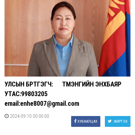
УЛСЫН БҮРТГЭГЧ: ТҮМЭНГИЙН ЭНХБАЯР
УТАС:99803205
email:enhe8007@gmail.com
2024-09-10 00:00:00
ХУВААЛЦАХ
ЖИРГЭХ