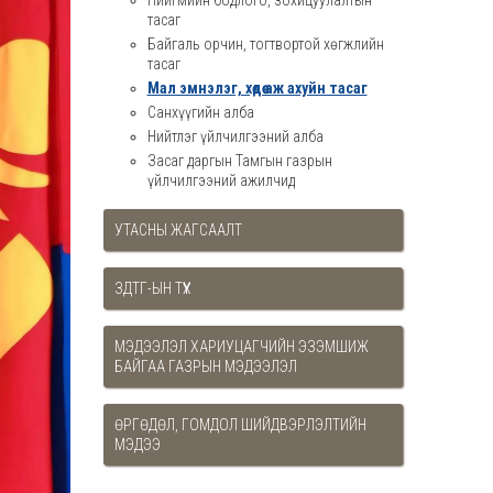
Нийгмийн бодлого, зохицуулалтын
тасаг
Байгаль орчин, тогтвортой хөгжлийн
тасаг
Мал эмнэлэг, хөдөө аж ахуйн тасаг
Санхүүгийн алба
Нийтлэг үйлчилгээний алба
Засаг даргын Тамгын газрын
үйлчилгээний ажилчид
УТАСНЫ ЖАГСААЛТ
ЗДТГ-ЫН ТҮҮХ
МЭДЭЭЛЭЛ ХАРИУЦАГЧИЙН ЭЗЭМШИЖ
БАЙГАА ГАЗРЫН МЭДЭЭЛЭЛ
ӨРГӨДӨЛ, ГОМДОЛ ШИЙДВЭРЛЭЛТИЙН
МЭДЭЭ