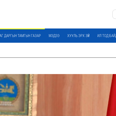
АГ ДАРГЫН ТАМГЫН ГАЗАР
МЭДЭЭ
ХУУЛЬ ЭРХ ЗҮЙ
ИЛ ТОД БА