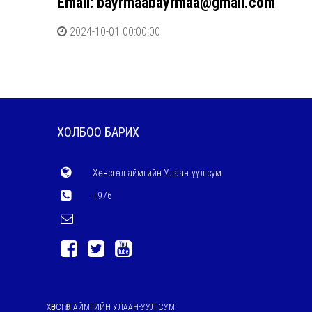
Email: bayrmaabayrmaa@gmail.com
2024-10-01 00:00:00
ХОЛБОО БАРИХ
Хөвсгөл аймгийн Улаан-уул сум
+976
ХӨВСГӨЛ АЙМГИЙН УЛААН-УУЛ СУМ