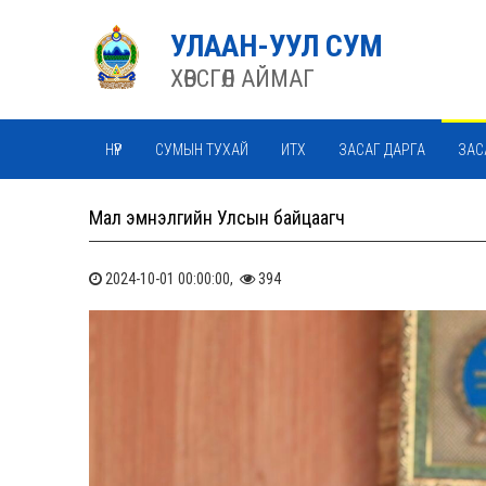
УЛААН-УУЛ СУМ
ХӨВСГӨЛ АЙМАГ
НҮҮР
СУМЫН ТУХАЙ
ИТХ
ЗАСАГ ДАРГА
ЗАС
Мал эмнэлгийн Улсын байцаагч
2024-10-01 00:00:00,
394