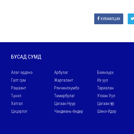
ХУВААЛЦАХ
БУСАД СУМД
Алаг-эрдэнэ
Арбулаг
Баянзүрх
Галт сум
Жаргалант
Их уул
Рашаант
Ренчинлхүмбэ
Тариалан
Түнэл
Төмөрбулаг
Улаан Уул
Хатгал
Цагаан Нуур
Цагаан Үүр
Цэцэрлэг
Чандмань-Өндөр
Шинэ-Идэр