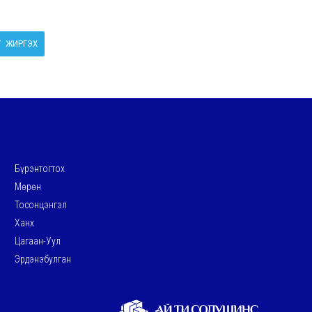
ЖИРГЭХ
Бүрэнтогтох
Мөрөн
Тосонцэнгэл
Ханх
Цагаан-Уул
Эрдэнэбулган