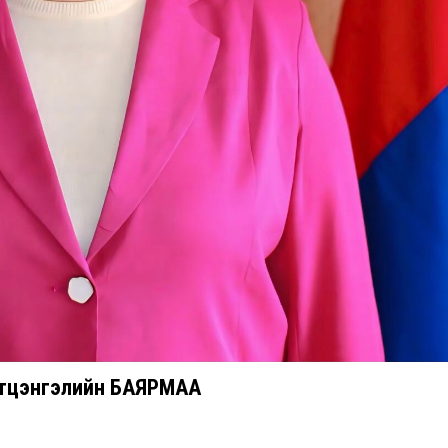
тцэнгэлийн БАЯРМАА