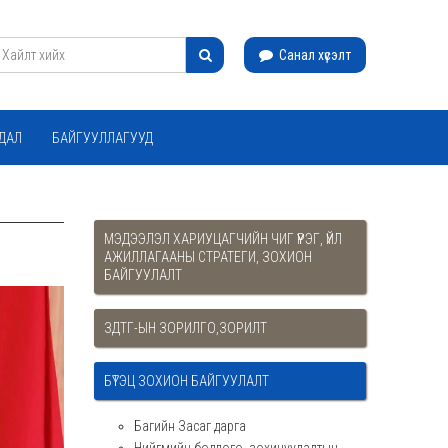
Санал хүсэлт
ЙДАЛ
БАЙГУУЛЛАГУУД
МЭДЭЭЛЭЛ ХАРИУЦАГЧИЙН ЧИГ ҮҮРЭГ, ҮЙЛ
АЖИЛЛАГААНЫ СТРАТЕГИ, ЗОХИОН
БАЙГУУЛАЛТ
ЗДТГ-ЫН ЗОРИЛГО,ЗОРИЛТ
БҮТЭЦ ЗОХИОН БАЙГУУЛАЛТ
Багийн Засаг дарга