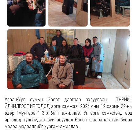
Улаан-Уул сумын Засаг даргаар ахлуулсан ТӨРИЙН
ҮЙЛЧИЛГЭЭГ ИРГЭДЭД арга хэмжээ 2024 оны 12 сарын 22-ны
өдөр "Мунгараг"' 3-р багт ажиллав. Уг арга хэмжээнд ард
иргэдэд тулгамдаж буй асуудал болон шаардлагатай бусад
мэдээ мэдээллийг хүргэж ажиллав.