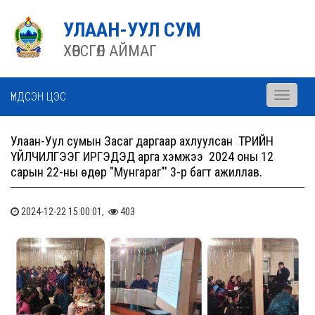
УЛААН-УУЛ СУМ
ХӨВСГӨЛ АЙМАГ
ҮНДСЭН ЦЭС
Toggle
navigati
Улаан-Уул сумын Засаг даргаар ахлуулсан ТӨРИЙН
ҮЙЛЧИЛГЭЭГ ИРГЭДЭД арга хэмжээ 2024 оны 12
сарын 22-ны өдөр "Мунгараг"' 3-р багт ажиллав.
2024-12-22 15:00:01,
403