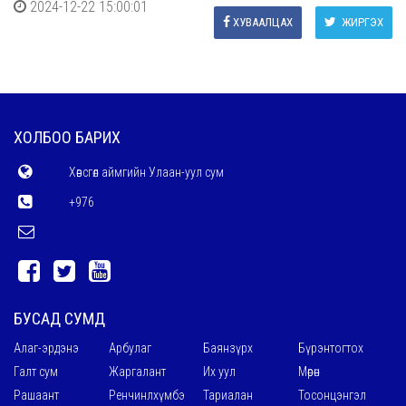
2024-12-22 15:00:01
ХУВААЛЦАХ
ЖИРГЭХ
ХОЛБОО БАРИХ
Хөвсгөл аймгийн Улаан-уул сум
+976
БУСАД СУМД
Алаг-эрдэнэ
Арбулаг
Баянзүрх
Бүрэнтогтох
Галт сум
Жаргалант
Их уул
Мөрөн
Рашаант
Ренчинлхүмбэ
Тариалан
Тосонцэнгэл