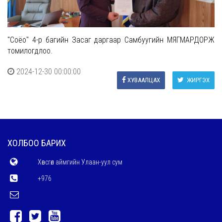
''Cоёо" 4-р багийн Засаг даргаар Самбуугийн МЯГМАРДОРЖ
томилогдлоо.
2024-12-30 00:00:00
ХУВААЛЦАХ
ЖИРГЭХ
ХОЛБОО БАРИХ
Хөвсгөл аймгийн Улаан-уул сум
+976